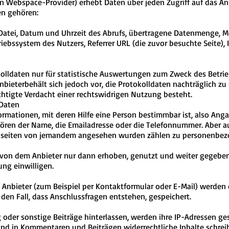
in Webspace-Provider) erhebt Daten über jeden Zugriff auf das A
ten gehören:
atei, Datum und Uhrzeit des Abrufs, übertragene Datenmenge, Me
riebssystem des Nutzers, Referrer URL (die zuvor besuchte Seite),
olldaten nur für statistische Auswertungen zum Zweck des Betrieb
bieterbehält sich jedoch vor, die Protokolldaten nachträglich z
htigte Verdacht einer rechtswidrigen Nutzung besteht.
Daten
mationen, mit deren Hilfe eine Person bestimmbar ist, also Anga
ören der Name, die Emailadresse oder die Telefonnummer. Aber au
bseiten von jemandem angesehen wurden zählen zu personenbez
n dem Anbieter nur dann erhoben, genutzt und weiter gegeben, 
ung einwilligen.
Anbieter (zum Beispiel per Kontaktformular oder E-Mail) werden
den Fall, dass Anschlussfragen entstehen, gespeichert.
er sonstige Beiträge hinterlassen, werden ihre IP-Adressen gesp
emand in Kommentaren und Beiträgen widerrechtliche Inhalte schrei