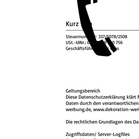
Kurz Info
Steuernummer: 337/5078/2508
USt.-IdNr.: DE 62 329 810 756
Geschäftsführer: Artur Gaas
Geltungsbereich
Diese Datenschutzerklärung klär
Daten durch den verantwortlichen
werbung.de
,
www.dekoration-wer
Die rechtlichen Grundlagen des D
Zugriffsdaten/ Server-Logfiles