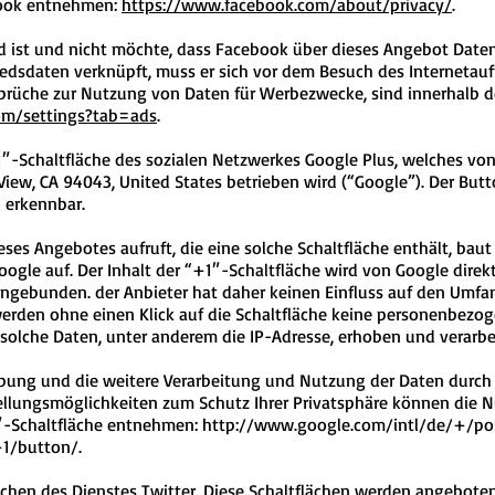
ook entnehmen:
https://www.facebook.com/about/privacy/
.
 ist und nicht möchte, dass Facebook über dieses Angebot Date
edsdaten verknüpft, muss er sich vor dem Besuch des Internetauf
prüche zur Nutzung von Daten für Werbezwecke, sind innerhalb d
om/settings?tab=ads
.
-Schaltfläche des sozialen Netzwerkes Google Plus, welches von 
ew, CA 94043, United States betrieben wird (“Google”). Der Butt
 erkennbar.
es Angebotes aufruft, die eine solche Schaltfläche enthält, baut
ogle auf. Der Inhalt der “+1″-Schaltfläche wird von Google direk
ngebunden. der Anbieter hat daher keinen Einfluss auf den Umfan
werden ohne einen Klick auf die Schaltfläche keine personenbezo
solche Daten, unter anderem die IP-Adresse, erhoben und verarbei
ung und die weitere Verarbeitung und Nutzung der Daten durch 
ellungsmöglichkeiten zum Schutz Ihrer Privatsphäre können die N
″-Schaltfläche entnehmen: http://www.google.com/intl/de/+/pol
1/button/.
ächen des Dienstes Twitter
. Diese Schaltflächen werden angeboten