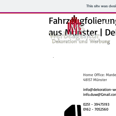
This site was des
Fahrzeugfolierun
Start
aus Münster | D
Home Office: Marde
48157 Münster
info@dekoration-w
info.duw@Gmail.c
0251 - 39475193
0162 - 7052560