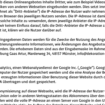
 dieses Onlineangebotes Inhalte Dritter, wie zum Beispiel Video
iken von anderen Webseiten eingebunden werden. Dies setzt imme
chnet als "Dritt-Anbieter") die IP-Adresse der Nutzer wahr nehmen
en Browser des jeweiligen Nutzers senden. Die IP-Adresse ist damit
solche Inhalte zu verwenden, deren jeweilige Anbieter die IP-Adre
 keinen Einfluss darauf, falls die Dritt-Anbieter die IP-Adresse z.
ist, klären wir die Nutzer darüber auf.
eingegebenen Daten werden für die Zwecke der Nutzung des Ange
trierungsrelevante Informationen, wie Änderungen des Angebots
rden. Die erhobenen Daten sind aus der Eingabemaske im Rahmen 
bung Gaas Artur, Marderweg 34, 48157 Münster
,
info@dekoration
lytics, einen Webanalysedienst der Google Inc. („Google“). Goog
omputer der Nutzer gespeichert werden und die eine Analyse der 
e erzeugten Informationen über Benutzung dieser Website durch d
A übertragen und dort gespeichert.
nonymisierung auf dieser Webseite, wird die IP-Adresse der Nutze
 Union oder in anderen Vertragsstaaten des Abkommens über den
len wird die volle IP-Adresse an einen Server von Google in den 