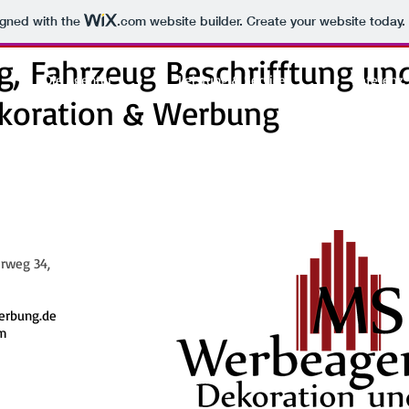
igned with the
.com
website builder. Create your website today.
g, Fahrzeug Beschrifftung u
Die Agentur
Leistung & Service
Referenz.
ekoration & Werbung
rweg 34,
erbung.de
om