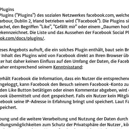
Plugins
lugins ("Plugins") des sozialen Netzwerkes facebook.com, welches
arbour, Dublin 2, Irland betrieben wird ("Facebook"). Die Plugins
Kachel, den Begriffen "Like", "Gefällt mir" oder einem „Daumen ho
ekennzeichnet. Die Liste und das Aussehen der Facebook Social P
ook.com/docs/plugins/
.
ses Angebots aufruft, die ein solches Plugin enthält, baut sein B
 Inhalt des Plugins wird von Facebook direkt an Ihren Browser üb
r hat daher keinen Einfluss auf den Umfang der Daten, die Faceb
 daher entsprechend seinem
Kenntnisstand
:
erhält Facebook die Information, dass ein Nutzer die entspreche
 eingeloggt, kann Facebook den Besuch seinem Facebook-Konto z
el den Like Button betätigen oder einen Kommentar abgeben, wird
ok übermittelt und dort gespeichert. Falls ein Nutzer kein Mitgl
cebook seine IP-Adresse in Erfahrung bringt und speichert. Laut 
peichert.
ung und die weitere Verarbeitung und Nutzung der Daten durch
ellungsmöglichkeiten zum Schutz der Privatsphäre der Nutzer , k