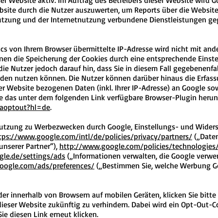
ser Website aktiv. Im Auftrag des Betreibers dieser Website wird 
site durch die Nutzer auszuwerten, um Reports über die Websit
utzung und der Internetnutzung verbundene Dienstleistungen ge
cs von Ihrem Browser übermittelte IP-Adresse wird nicht mit an
en die Speicherung der Cookies durch eine entsprechende Einste
die Nutzer jedoch darauf hin, dass Sie in diesem Fall gegebenenfa
rden nutzen können. Die Nutzer können darüber hinaus die Erfass
r Website bezogenen Daten (inkl. Ihrer IP-Adresse) an Google sow
e das unter dem folgenden Link verfügbare Browser-Plugin herunt
gaoptout?hl=de
.
utzung zu Werbezwecken durch Google, Einstellungs- und Widers
tps://www.google.com/intl/de/policies/privacy/partners/
(„Daten
nserer Partner“),
http://www.google.com/policies/technologies
le.de/settings/ads
(„Informationen verwalten, die Google verw
oogle.com/ads/preferences/
(„Bestimmen Sie, welche Werbung Go
r innerhalb von Browsern auf mobilen Geräten, klicken Sie bitte 
dieser Website zukünftig zu verhindern. Dabei wird ein Opt-Out-C
ie diesen Link erneut klicken.